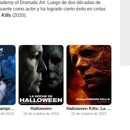
cademy of Dramatic Art. Luego de dos décadas de
uerte como actor y ha logrado cierto éxito en cintas
Kills
(2020).
Buffy, la cazavampiros
Halloween
Halloween Kills: La Noche Aún No Termina
 de 2019
19 de octubre de 2018
15 de octubre de 2021