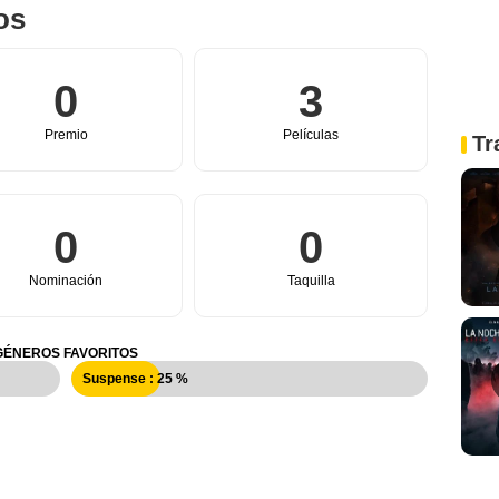
os
0
3
Premio
Películas
Tr
0
0
Nominación
Taquilla
GÉNEROS FAVORITOS
Suspense : 25 %