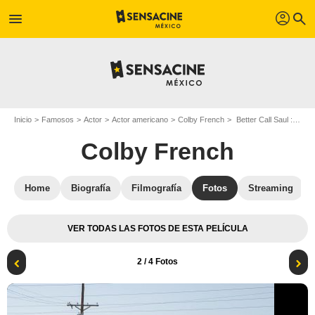
profil
menu
search
Inicio
Famosos
Actor
Actor americano
Colby French
Better Call Saul : Foto Colby French, Bob Odenkirk
Colby French
Home
Biografía
Filmografía
Fotos
Streaming
VER TODAS LAS FOTOS DE ESTA PELÍCULA
2
/ 4 Fotos