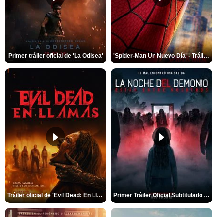
Primer tráiler oficial de 'La Odisea'
'Spider-Man Un Nuevo Día' - Tráiler oficial subtitulado
Tráiler oficial de 'Evil Dead: En Llamas'
Primer Tráiler Oficial Subtitulado de 'La Noche Del Demonio: Están Entre Nosotros'