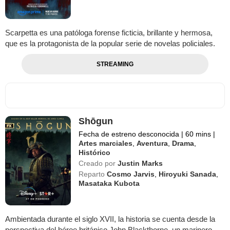
Scarpetta es una patóloga forense ficticia, brillante y hermosa,
que es la protagonista de la popular serie de novelas policiales.
STREAMING
Shōgun
Fecha de estreno desconocida
|
60 mins
|
Artes marciales
,
Aventura
,
Drama
,
Histórico
Creado por
Justin Marks
Reparto
Cosmo Jarvis
,
Hiroyuki Sanada
,
Masataka Kubota
Ambientada durante el siglo XVII, la historia se cuenta desde la
perspectiva del héroe británico John Blackthorne, un marinero