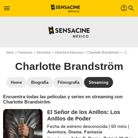
profil
menu
search
Inicio
Famosos
Directora
Directora francesa
Charlotte Brandström
Charlotte Brandström : películas y series online
Charlotte Brandström
Home
Biografía
Filmografía
Streaming
Encuentra todas las películas y series en streaming con
Charlotte Brandström
El Señor de los Anillos: Los
Anillos de Poder
Fecha de estreno desconocida
|
60 mins
|
Aventura
,
Drama
,
Fantasía