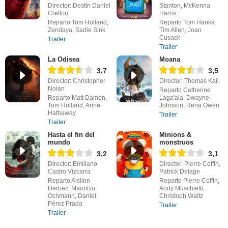
Director: Destin Daniel
Stanton, McKenna
Cretton
Harris
Reparto Tom Holland,
Reparto Tom Hanks,
Zendaya, Sadie Sink
Tim Allen, Joan
Cusack
Trailer
Trailer
La Odisea
Moana
3,7
3,5
Director: Christopher
Director: Thomas Kail
Nolan
Reparto Catherine
Reparto Matt Damon,
Laga'aia, Dwayne
Tom Holland, Anne
Johnson, Rena Owen
Hathaway
Trailer
Trailer
Hasta el fin del
Minions &
mundo
monstruos
3,2
3,1
Director: Emiliano
Director: Pierre Coffin,
Castro Vizcarra
Patrick Delage
Reparto Aislinn
Reparto Pierre Coffin,
Derbez, Mauricio
Andy Muschietti,
Ochmann, Daniel
Christoph Waltz
Pérez Prada
Trailer
Trailer