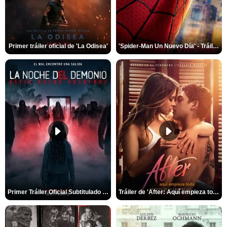
Primer tráiler oficial de 'La Odisea'
'Spider-Man Un Nuevo Día' - Tráiler oficial subtitulado
Primer Tráiler Oficial Subtitulado de 'La Noche Del Demonio: Están Entre Nosotros'
Tráiler de 'After: Aquí empieza todo'