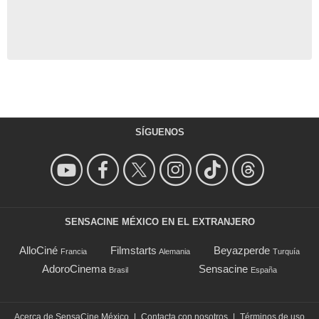
SÍGUENOS
SENSACINE MÉXICO EN EL EXTRANJERO
AlloCiné
Filmstarts
Beyazperde
Francia
Alemania
Turquía
AdoroCinema
Sensacine
Brasil
España
Acerca de SensaCine México
|
Contacta con nosotros
|
Términos de uso