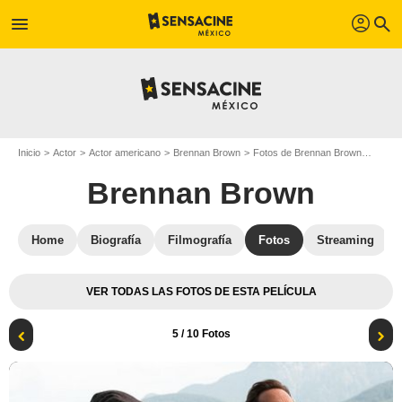
profil
menu
search
Inicio
Actor
Actor americano
Brennan Brown
Fotos de Brennan Brown
The Ma
Brennan Brown
Home
Biografía
Filmografía
Fotos
Streaming
VER TODAS LAS FOTOS DE ESTA PELÍCULA
5
/ 10 Fotos