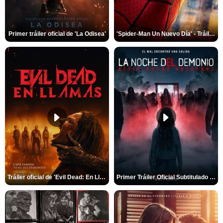
Primer tráiler oficial de 'La Odisea'
'Spider-Man Un Nuevo Día' - Tráiler oficial subtitulado
Tráiler oficial de 'Evil Dead: En Llamas'
Primer Tráiler Oficial Subtitulado de 'La Noche Del Demonio: Están Entre Nosotros'