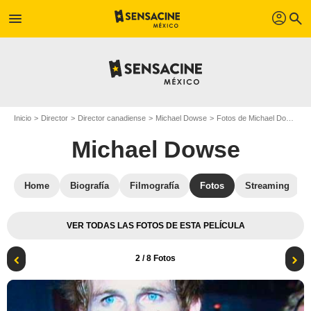
profil
menu
search
Inicio
Director
Director canadiense
Michael Dowse
Fotos de Michael Dowse
Michael Dowse
Home
Biografía
Filmografía
Fotos
Streaming
VER TODAS LAS FOTOS DE ESTA PELÍCULA
2
/ 8 Fotos