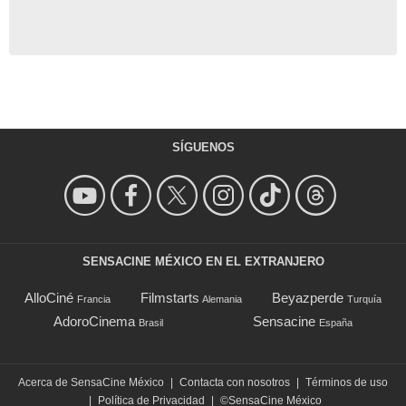
SÍGUENOS
SENSACINE MÉXICO EN EL EXTRANJERO
AlloCiné
Filmstarts
Beyazperde
Francia
Alemania
Turquía
AdoroCinema
Sensacine
Brasil
España
Acerca de SensaCine México
|
Contacta con nosotros
|
Términos de uso
|
Política de Privacidad
|
©SensaCine México