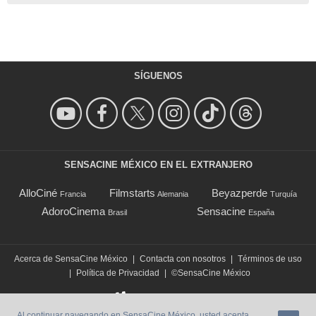
SÍGUENOS
SENSACINE MÉXICO EN EL EXTRANJERO
AlloCiné
Filmstarts
Beyazperde
Francia
Alemania
Turquía
AdoroCinema
Sensacine
Brasil
España
Acerca de SensaCine México
|
Contacta con nosotros
|
Términos de uso
|
Política de Privacidad
|
©SensaCine México
Al continuar navegando en SensaCine México, usted acepta