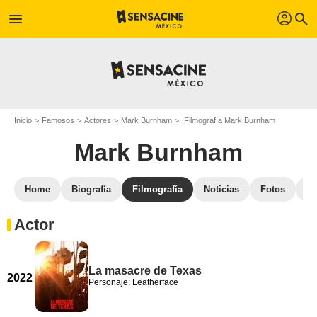
profil
menu
search
Inicio
Famosos
Actores
Mark Burnham
Filmografía Mark Burnham
Mark Burnham
Home
Biografía
Filmografía
Noticias
Fotos
St
Actor
La masacre de Texas
2022
Personaje: Leatherface