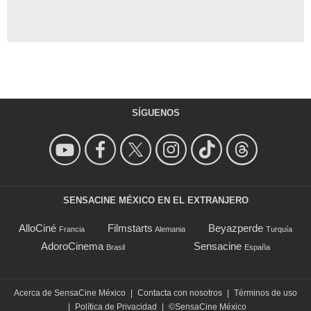
SÍGUENOS
SENSACINE MÉXICO EN EL EXTRANJERO
AlloCiné
Filmstarts
Beyazperde
Francia
Alemania
Turquía
AdoroCinema
Sensacine
Brasil
España
Acerca de SensaCine México
|
Contacta con nosotros
|
Términos de uso
|
Política de Privacidad
|
©SensaCine México