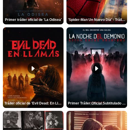
Primer tráiler oficial de 'La Odisea'
'Spider-Man Un Nuevo Día' - Tráiler oficial subtitulado
Tráiler oficial de 'Evil Dead: En Llamas'
Primer Tráiler Oficial Subtitulado de 'La Noche Del Demonio: Están Entre Nosotros'