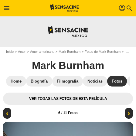
profil
menu
search
Inicio
Actor
Actor americano
Mark Burnham
Fotos de Mark Burnham
Foto Mark Burnham
Mark Burnham
Home
Biografía
Filmografía
Noticias
Fotos
St
VER TODAS LAS FOTOS DE ESTA PELÍCULA
6
/ 11 Fotos