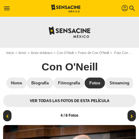
profil
menu
search
Inicio
Actor
Actor británico
Con O'Neill
Fotos de Con O'Neill
Foto Con O'Neill
Con O'Neill
Home
Biografía
Filmografía
Fotos
Streaming
VER TODAS LAS FOTOS DE ESTA PELÍCULA
4
/ 8 Fotos