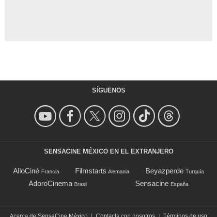
SÍGUENOS
SENSACINE MÉXICO EN EL EXTRANJERO
AlloCiné
Filmstarts
Beyazperde
Francia
Alemania
Turquía
AdoroCinema
Sensacine
Brasil
España
Acerca de SensaCine México
|
Contacta con nosotros
|
Términos de uso