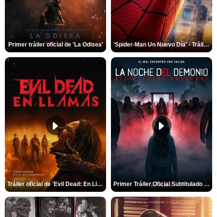
Primer tráiler oficial de 'La Odisea'
'Spider-Man Un Nuevo Día' - Tráiler oficial subtitulado
Tráiler oficial de 'Evil Dead: En Llamas'
Primer Tráiler Oficial Subtitulado de 'La Noche Del Demonio: Están Entre Nosotros'