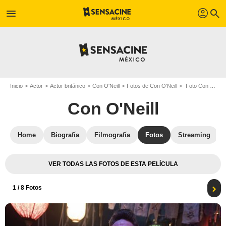
profil
menu
search
Inicio
Actor
Actor británico
Con O'Neill
Fotos de Con O'Neill
Foto Con O'Neill
Con O'Neill
Home
Biografía
Filmografía
Fotos
Streaming
VER TODAS LAS FOTOS DE ESTA PELÍCULA
1
/ 8 Fotos