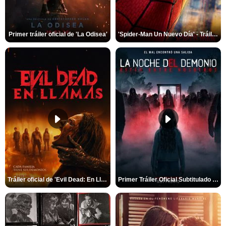
Primer tráiler oficial de 'La Odisea'
'Spider-Man Un Nuevo Día' - Tráiler oficial subtitulado
Tráiler oficial de 'Evil Dead: En Llamas'
Primer Tráiler Oficial Subtitulado de 'La Noche Del Demonio: Están Entre Nosotros'