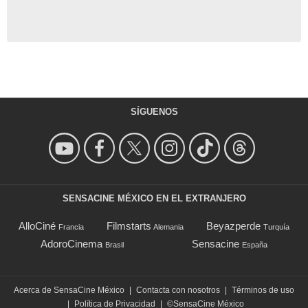
SÍGUENOS
SENSACINE MÉXICO EN EL EXTRANJERO
AlloCiné
Filmstarts
Beyazperde
Francia
Alemania
Turquía
AdoroCinema
Sensacine
Brasil
España
Acerca de SensaCine México
|
Contacta con nosotros
|
Términos de uso
|
Política de Privacidad
|
©SensaCine México