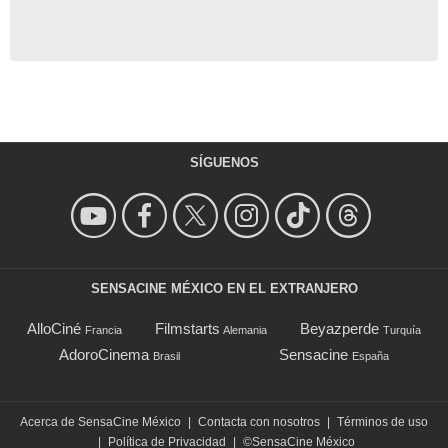
SÍGUENOS
SENSACINE MÉXICO EN EL EXTRANJERO
AlloCiné
Filmstarts
Beyazperde
Francia
Alemania
Turquía
AdoroCinema
Sensacine
Brasil
España
Acerca de SensaCine México
|
Contacta con nosotros
|
Términos de uso
|
Política de Privacidad
|
©SensaCine México