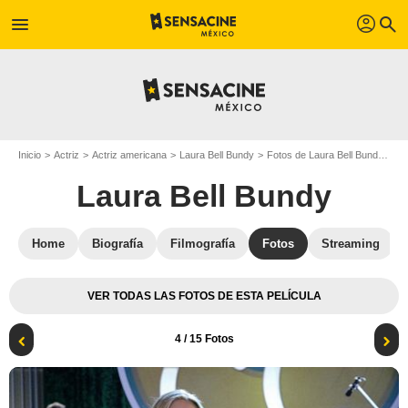
profil
menu
search
Inicio
Actriz
Actriz americana
Laura Bell Bundy
Fotos de Laura Bell Bundy
Fo
Laura Bell Bundy
Home
Biografía
Filmografía
Fotos
Streaming
VER TODAS LAS FOTOS DE ESTA PELÍCULA
4
/ 15 Fotos