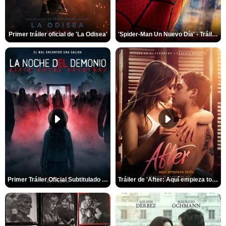
Primer tráiler oficial de 'La Odisea'
'Spider-Man Un Nuevo Día' - Tráiler oficial subtitulado
Primer Tráiler Oficial Subtitulado de 'La Noche Del Demonio: Están Entre Nosotros'
Tráiler de 'After: Aquí empieza todo'