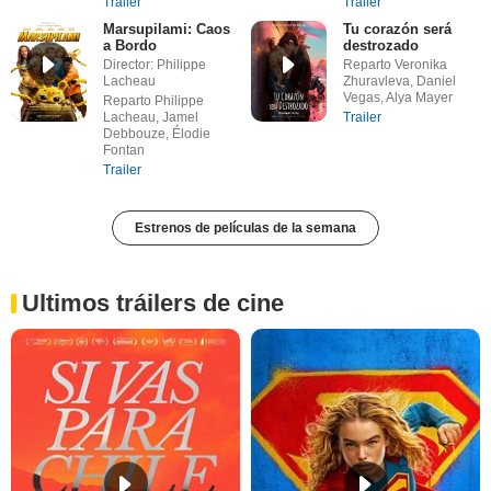
Trailer
Trailer
Marsupilami: Caos
Tu corazón será
a Bordo
destrozado
Director: Philippe
Reparto Veronika
Lacheau
Zhuravleva, Daniel
Vegas, Alya Mayer
Reparto Philippe
Lacheau, Jamel
Trailer
Debbouze, Élodie
Fontan
Trailer
Estrenos de películas de la semana
Ultimos tráilers de cine