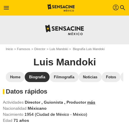
profil
menu
search
Inicio
Famosos
Director
Luis Mandoki
Biografía Luis Mandoki
Luis Mandoki
Home
Biografía
Filmografía
Noticias
Fotos
St
Datos rápidos
Actividades
Director
,
Guionista
,
Productor
más
Nacionalidad
Méxicano
Nacimiento
1954 (Ciudad de México - México)
Edad
71
años