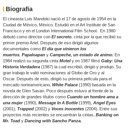
Biografía
El cineasta Luis Mandoki nació el 17 de agosto de 1954 en la
Ciudad de México, México. Estudió en el Art Institute de San
Francisco y en el London International Film School. En 1980
debutó como director con
El secreto
, cinta por la que recibió su
primer premio Ariel. Después de eso dirigió algunos
documentales como
El día que vinieron los
muertos
,
Papaloapan
y
Campeche, un estado de animo.
En
1984 realizó su segunda cinta
Motel
y en 1987 filmó
Gaby: Una
Historia Verdadera
(1987) la cual escribió, dirigió y produjo. Su
gran trabajo le valió nominaciones al Globo de Oro y al
Oscar. Después de esto, dirigió su primera película para el
mercado norteamericano,
White Palace
(1990) basada en la
novela de Glen Savan. Poco después estuvo al frente de la
dirección de grandes títulos como
Cuando un hombre ama a
una mujer
(1990),
Message In A Bottle
(1999),
Angel Eyes
(2001),
Trapped
(2002) y
Voces inocentes
(2004). Entre sus
proyectos más recientes se encuentran la cintas,
Banking on
Mr. Toad
y
Dancing with Sancho Panza.