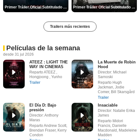
Primer Tráiler Oficial Subtitulado de 'La Noche Del Demonio: Están Entre Nosotros'
Primer Tráiler Oficial Subtitulado de 'Una última aventura: Detrás de cámaras de Stranger Things 5'
Trailers más recientes
Películas de la semana
desde 31 jul 2026
ATEEZ : LIGHT THE
La Muerte de Robin
WAY IN CINEMAS
Hood
Reparto ATEEZ ,
Director: Michael
Hongjoong , Yunho
Sarnoski
Trailer
Reparto Hugh
Jackman, Jodie
Comer, Bill Skarsgård
Trailer
El Día D: Bajo
Insaciable
presión
Director: Natalie Erika
Director: Anthony
James
Maras
Reparto Midori
Reparto Andrew Scott,
Francis, Danielle
Brendan Fraser, Kerry
Macdonald, Madeleine
Condon
Madden