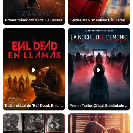
Primer tráiler oficial de 'La Odisea'
'Spider-Man Un Nuevo Día' - Tráiler oficial subtitulado
Tráiler oficial de 'Evil Dead: En Llamas'
Primer Tráiler Oficial Subtitulado de 'La Noche Del Demonio: Están Entre Nosotros'