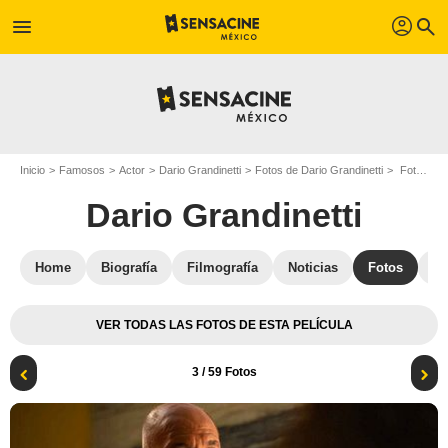
profil
menu
search
Inicio
Famosos
Actor
Dario Grandinetti
Fotos de Dario Grandinetti
Foto Dario Grandinetti
Dario Grandinetti
Home
Biografía
Filmografía
Noticias
Fotos
St
VER TODAS LAS FOTOS DE ESTA PELÍCULA
3
/ 59 Fotos