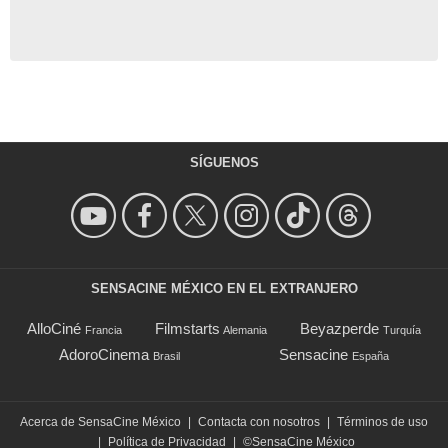
SÍGUENOS
SENSACINE MÉXICO EN EL EXTRANJERO
AlloCiné
Filmstarts
Beyazperde
Francia
Alemania
Turquía
AdoroCinema
Sensacine
Brasil
España
Acerca de SensaCine México
|
Contacta con nosotros
|
Términos de uso
|
Política de Privacidad
|
©SensaCine México