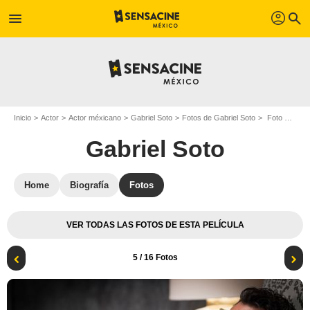
profil
menu
search
Inicio
Actor
Actor méxicano
Gabriel Soto
Fotos de Gabriel Soto
Foto Gabriel Soto, Silvia Navarro
Gabriel Soto
Home
Biografía
Fotos
VER TODAS LAS FOTOS DE ESTA PELÍCULA
5
/ 16 Fotos