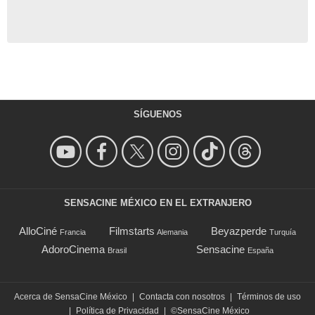
SÍGUENOS
SENSACINE MÉXICO EN EL EXTRANJERO
AlloCiné
Filmstarts
Beyazperde
Francia
Alemania
Turquía
AdoroCinema
Sensacine
Brasil
España
Acerca de SensaCine México
|
Contacta con nosotros
|
Términos de uso
|
Política de Privacidad
|
©SensaCine México