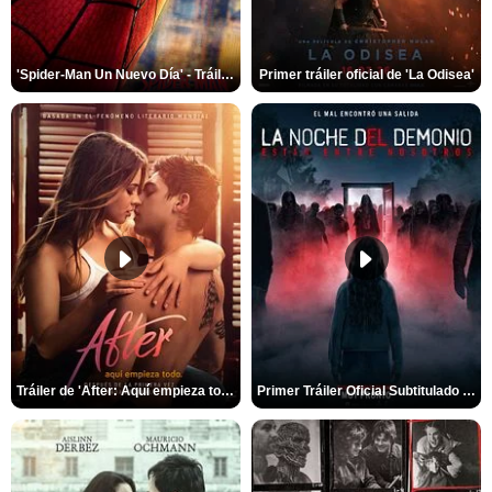
'Spider-Man Un Nuevo Día' - Tráiler oficial subtitulado
Primer tráiler oficial de 'La Odisea'
Tráiler de 'After: Aquí empieza todo'
Primer Tráiler Oficial Subtitulado de 'La Noche Del Demonio: Están Entre Nosotros'