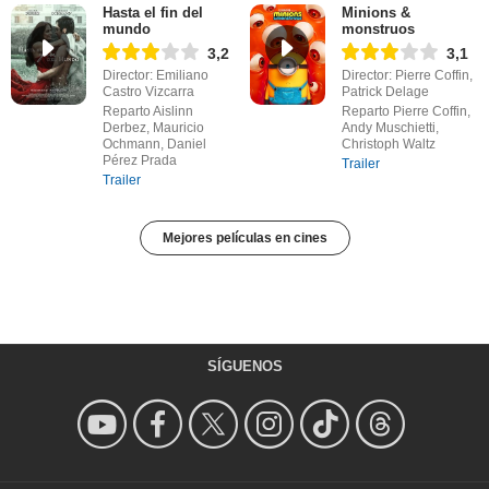
Hasta el fin del
Minions &
mundo
monstruos
3,2
3,1
Director: Emiliano
Director: Pierre Coffin,
Castro Vizcarra
Patrick Delage
Reparto Aislinn
Reparto Pierre Coffin,
Derbez, Mauricio
Andy Muschietti,
Ochmann, Daniel
Christoph Waltz
Pérez Prada
Trailer
Trailer
Mejores películas en cines
SÍGUENOS