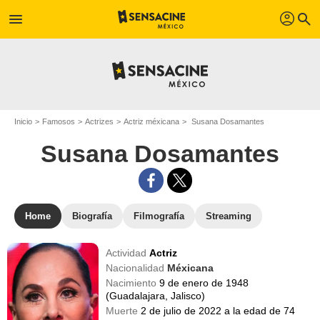
profil
menu
search
Inicio
Famosos
Actrizes
Actriz méxicana
Susana Dosamantes
Susana Dosamantes
Home
Biografía
Filmografía
Streaming
Actividad
Actriz
Nacionalidad
Méxicana
Nacimiento
9 de enero de 1948
(Guadalajara, Jalisco)
Muerte
2 de julio de 2022 a la edad de 74