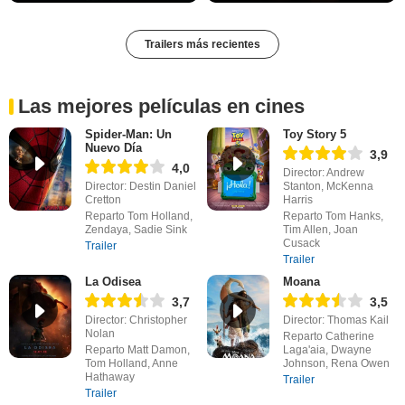
Trailers más recientes
Las mejores películas en cines
Spider-Man: Un
Toy Story 5
Nuevo Día
3,9
4,0
Director: Andrew
Director: Destin Daniel
Stanton, McKenna
Cretton
Harris
Reparto Tom Holland,
Reparto Tom Hanks,
Zendaya, Sadie Sink
Tim Allen, Joan
Cusack
Trailer
Trailer
La Odisea
Moana
3,7
3,5
Director: Christopher
Director: Thomas Kail
Nolan
Reparto Catherine
Reparto Matt Damon,
Laga'aia, Dwayne
Tom Holland, Anne
Johnson, Rena Owen
Hathaway
Trailer
Trailer