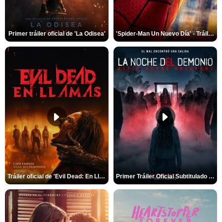
Primer tráiler oficial de 'La Odisea'
'Spider-Man Un Nuevo Día' - Tráiler oficial subtitulado
Tráiler oficial de 'Evil Dead: En Llamas'
Primer Tráiler Oficial Subtitulado de 'La Noche Del Demonio: Están Entre Nosotros'