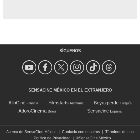
SÍGUENOS
SENSACINE MÉXICO EN EL EXTRANJERO
AlloCiné
Filmstarts
Beyazperde
Francia
Alemania
Turquía
AdoroCinema
Sensacine
Brasil
España
Acerca de SensaCine México
|
Contacta con nosotros
|
Términos de uso
|
Política de Privacidad
|
©SensaCine México