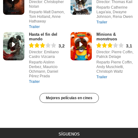
Director: Christopher
Director: Thomas Kail
Nolan
Reparto Catherine
Reparto Matt Damon,
Laga'aia, Dwayne
Tom Holland, Anne
Johnson, Rena Owen
Hathaway
Trailer
Trailer
Hasta el fin del
Minions &
mundo
monstruos
3,2
3,1
Director: Emiliano
Director: Pierre Coffin,
Castro Vizcarra
Patrick Delage
Reparto Aislinn
Reparto Pierre Coffin,
Derbez, Mauricio
Andy Muschietti,
Ochmann, Daniel
Christoph Waltz
Pérez Prada
Trailer
Trailer
Mejores películas en cines
SÍGUENOS