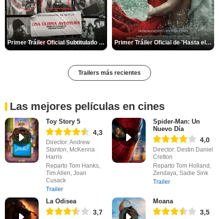
Primer Tráiler Oficial Subtitulado de 'Una última aventura: Detrás de cámaras de Stranger Things 5'
Primer Tráiler Oficial de 'Hasta el fin del mundo'
Trailers más recientes
Las mejores películas en cines
Toy Story 5
Spider-Man: Un
Nuevo Día
4,3
4,0
Director: Andrew
Stanton, McKenna
Director: Destin Daniel
Harris
Cretton
Reparto Tom Hanks,
Reparto Tom Holland,
Tim Allen, Joan
Zendaya, Sadie Sink
Cusack
Trailer
Trailer
La Odisea
Moana
3,7
3,5