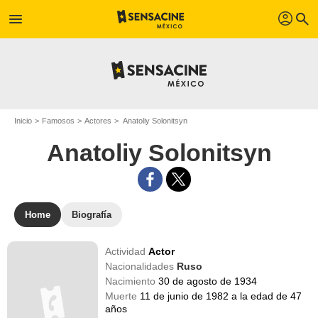
profil
menu
search
Inicio
Famosos
Actores
Anatoliy Solonitsyn
Anatoliy Solonitsyn
Home
Biografía
Actividad
Actor
Nacionalidades
Ruso
Nacimiento
30 de agosto de 1934
Muerte
11 de junio de 1982 a la edad de 47
años