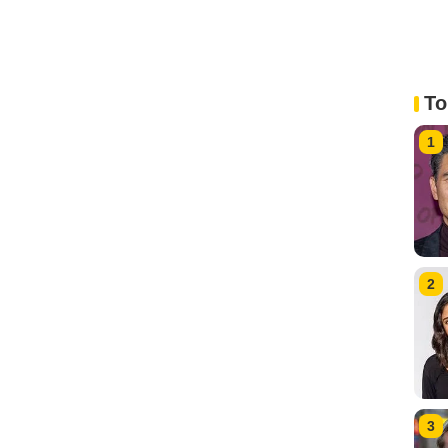
To
1
2
3