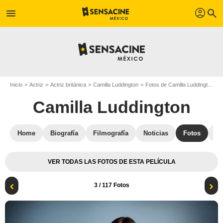
profil
menu
search
Inicio
Actriz
Actriz británica
Camilla Luddington
Fotos de Camilla Luddington
Camilla Luddington
Home
Biografía
Filmografía
Noticias
Fotos
St
VER TODAS LAS FOTOS DE ESTA PELÍCULA
3
/ 117 Fotos