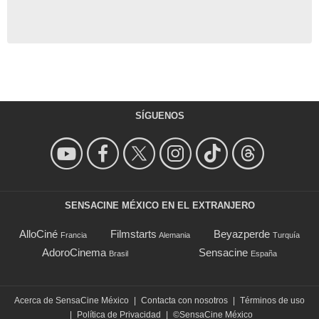
SÍGUENOS
SENSACINE MÉXICO EN EL EXTRANJERO
AlloCiné
Filmstarts
Beyazperde
Francia
Alemania
Turquía
AdoroCinema
Sensacine
Brasil
España
Acerca de SensaCine México
|
Contacta con nosotros
|
Términos de uso
|
Política de Privacidad
|
©SensaCine México