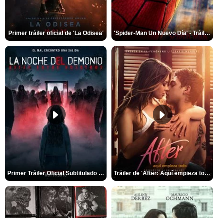
Primer tráiler oficial de 'La Odisea'
'Spider-Man Un Nuevo Día' - Tráiler oficial subtitulado
Primer Tráiler Oficial Subtitulado de 'La Noche Del Demonio: Están Entre Nosotros'
Tráiler de 'After: Aquí empieza todo'