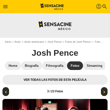
profil
menu
search
Inicio
Actor
Actor americano
Josh Pence
Fotos de Josh Pence
Foto Sherry Cola, Josh Pence
Josh Pence
Home
Biografía
Filmografía
Fotos
Streaming
VER TODAS LAS FOTOS DE ESTA PELÍCULA
3
/ 23 Fotos