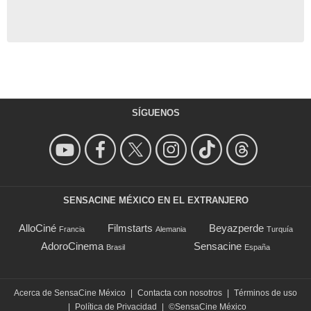
SÍGUENOS
SENSACINE MÉXICO EN EL EXTRANJERO
AlloCiné
Filmstarts
Beyazperde
Francia
Alemania
Turquía
AdoroCinema
Sensacine
Brasil
España
Acerca de SensaCine México
|
Contacta con nosotros
|
Términos de uso
|
Política de Privacidad
|
©SensaCine México