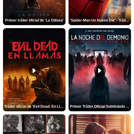
Primer tráiler oficial de 'La Odisea'
'Spider-Man Un Nuevo Día' - Tráiler oficial subtitulado
Tráiler oficial de 'Evil Dead: En Llamas'
Primer Tráiler Oficial Subtitulado de 'La Noche Del Demonio: Están Entre Nosotros'