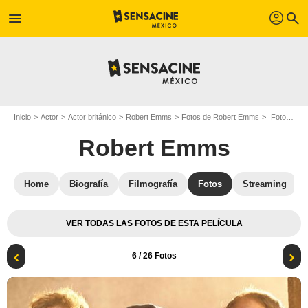
profil
menu
search
Inicio
Actor
Actor británico
Robert Emms
Fotos de Robert Emms
Foto Mark Addy, Robert Emms
Robert Emms
Home
Biografía
Filmografía
Fotos
Streaming
VER TODAS LAS FOTOS DE ESTA PELÍCULA
6
/ 26 Fotos