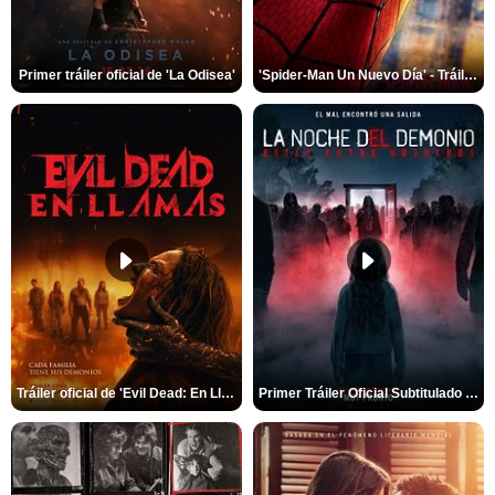
Primer tráiler oficial de 'La Odisea'
'Spider-Man Un Nuevo Día' - Tráiler oficial subtitulado
Tráiler oficial de 'Evil Dead: En Llamas'
Primer Tráiler Oficial Subtitulado de 'La Noche Del Demonio: Están Entre Nosotros'