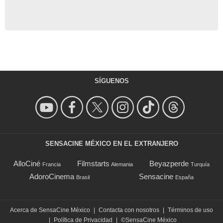
SÍGUENOS
SENSACINE MÉXICO EN EL EXTRANJERO
AlloCiné
Filmstarts
Beyazperde
Francia
Alemania
Turquía
AdoroCinema
Sensacine
Brasil
España
Acerca de SensaCine México
|
Contacta con nosotros
|
Términos de uso
|
Política de Privacidad
|
©SensaCine México