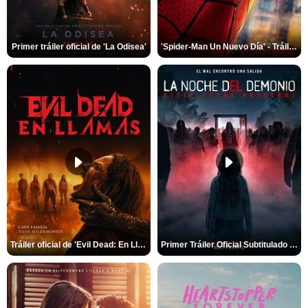
Primer tráiler oficial de 'La Odisea'
'Spider-Man Un Nuevo Día' - Tráiler oficial subtitulado
Tráiler oficial de 'Evil Dead: En Llamas'
Primer Tráiler Oficial Subtitulado de 'La Noche Del Demonio: Están Entre Nosotros'