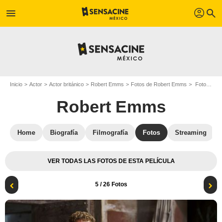
profil
menu
search
Inicio
Actor
Actor británico
Robert Emms
Fotos de Robert Emms
Foto Robert Emms
Robert Emms
Home
Biografía
Filmografía
Fotos
Streaming
VER TODAS LAS FOTOS DE ESTA PELÍCULA
5
/ 26 Fotos