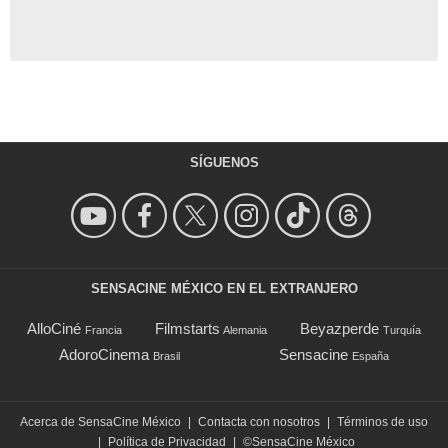
SÍGUENOS
SENSACINE MÉXICO EN EL EXTRANJERO
AlloCiné
Filmstarts
Beyazperde
Francia
Alemania
Turquía
AdoroCinema
Sensacine
Brasil
España
Acerca de SensaCine México
|
Contacta con nosotros
|
Términos de uso
|
Política de Privacidad
|
©SensaCine México