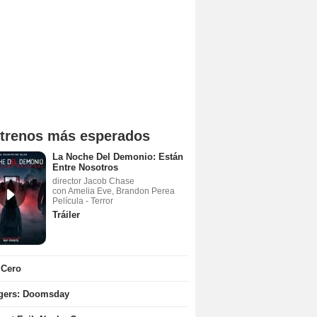
trenos más esperados
La Noche Del Demonio: Están
Entre Nosotros
director Jacob Chase
con Amelia Eve, Brandon Perea
Película - Terror
Tráiler
 Cero
gers: Doomsday