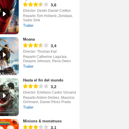
3,6
Director: Destin Daniel Cretton
Reparto Tom Holland, Zendaya,
Sadie Sink
Trailer
Moana
3,4
Director: Thomas Kail
Reparto Catherine Laga'aia,
Dwayne Johnson, Rena Owen
Trailer
Hasta el fin del mundo
3,2
Director: Emiliano Castro Vizcarra
Reparto Aislinn Derbez, Mauricio
Ochmann, Daniel Pérez Prada
Trailer
Minions & monstruos
3,1