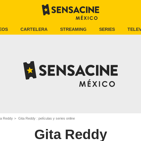
EOS
CARTELERA
STREAMING
SERIES
TELEV
ta Reddy
Gita Reddy : películas y series online
Gita Reddy