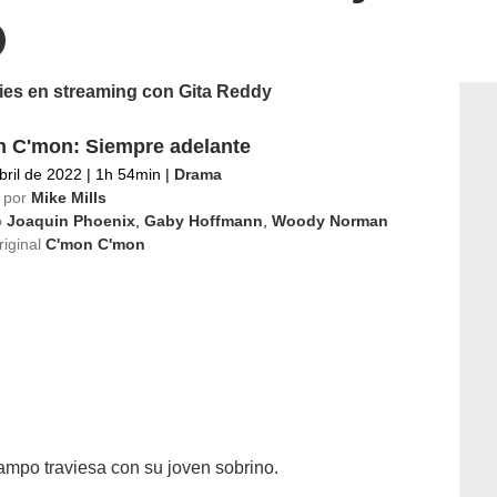
ries en streaming con Gita Reddy
 C'mon: Siempre adelante
bril de 2022
|
1h 54min
|
Drama
 por
Mike Mills
o
Joaquin Phoenix
,
Gaby Hoffmann
,
Woody Norman
riginal
C'mon C'mon
ampo traviesa con su joven sobrino.