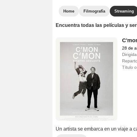
Home
Filmografía
Streaming
Encuentra todas las películas y se
C'mon
28 de a
Dirigida
Repart
Título o
Un artista se embarca en un viaje a c