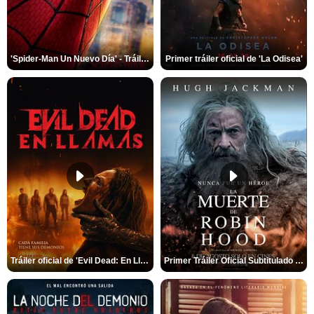
'Spider-Man Un Nuevo Día' - Tráiler oficial subtitulado
Primer tráiler oficial de 'La Odisea'
Tráiler oficial de 'Evil Dead: En Llamas'
Primer Tráiler Oficial Subtitulado de 'La Muerte de Robin Hood'