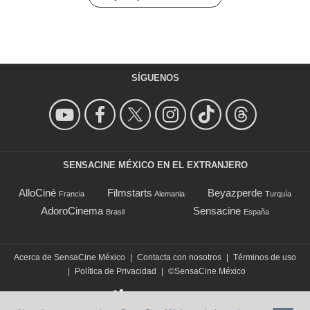
SÍGUENOS
SENSACINE MÉXICO EN EL EXTRANJERO
AlloCiné
Filmstarts
Beyazperde
Francia
Alemania
Turquía
AdoroCinema
Sensacine
Brasil
España
Acerca de SensaCine México
|
Contacta con nosotros
|
Términos de uso
|
Política de Privacidad
|
©SensaCine México