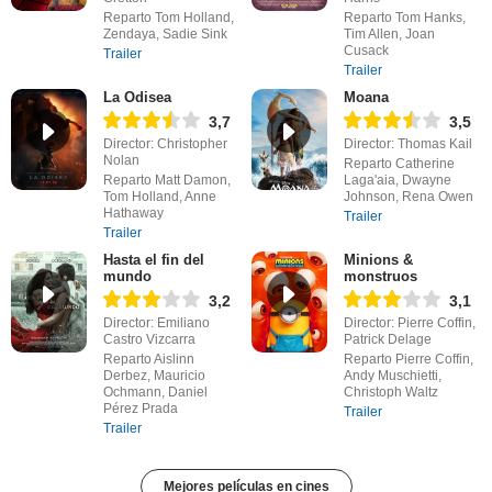
Reparto Tom Holland,
Reparto Tom Hanks,
Zendaya, Sadie Sink
Tim Allen, Joan
Cusack
Trailer
Trailer
La Odisea
Moana
3,7
3,5
Director: Christopher
Director: Thomas Kail
Nolan
Reparto Catherine
Reparto Matt Damon,
Laga'aia, Dwayne
Tom Holland, Anne
Johnson, Rena Owen
Hathaway
Trailer
Trailer
Hasta el fin del
Minions &
mundo
monstruos
3,2
3,1
Director: Emiliano
Director: Pierre Coffin,
Castro Vizcarra
Patrick Delage
Reparto Aislinn
Reparto Pierre Coffin,
Derbez, Mauricio
Andy Muschietti,
Ochmann, Daniel
Christoph Waltz
Pérez Prada
Trailer
Trailer
Mejores películas en cines