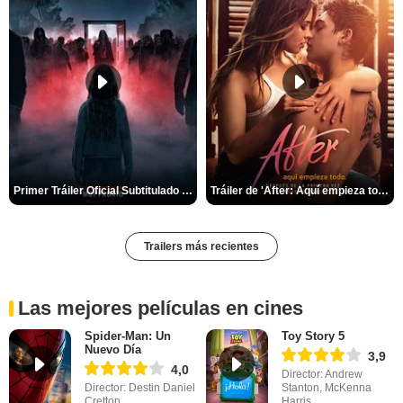
Primer Tráiler Oficial Subtitulado de 'La Noche Del Demonio: Están Entre Nosotros'
Tráiler de 'After: Aquí empieza todo'
Trailers más recientes
Las mejores películas en cines
Spider-Man: Un
Toy Story 5
Nuevo Día
3,9
4,0
Director: Andrew
Director: Destin Daniel
Stanton, McKenna
Cretton
Harris