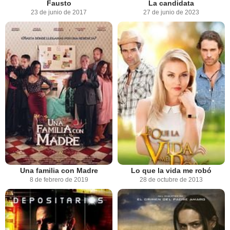
Fausto
La candidata
23 de junio de 2017
27 de junio de 2023
Una familia con Madre
Lo que la vida me robó
8 de febrero de 2019
28 de octubre de 2013