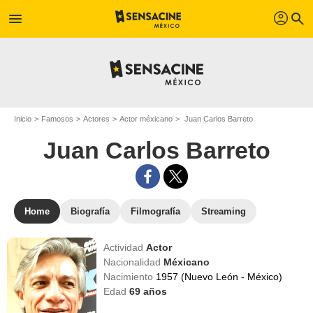
profil
menu
search
Inicio
Famosos
Actores
Actor méxicano
Juan Carlos Barreto
Juan Carlos Barreto
Home
Biografía
Filmografía
Streaming
Actividad
Actor
Nacionalidad
Méxicano
Nacimiento
1957 (Nuevo León - México)
Edad
69
años