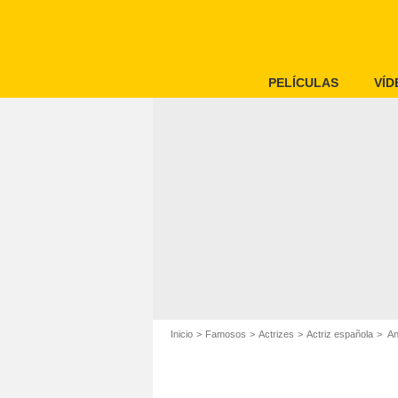
PELÍCULAS
VÍD
Inicio
Famosos
Actrizes
Actriz española
An