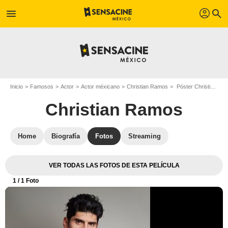
profil
menu
search
Inicio
Famosos
Actor
Actor méxicano
Christian Ramos
Póster Christian Ramos
Christian Ramos
Home
Biografía
Fotos
Streaming
VER TODAS LAS FOTOS DE ESTA PELÍCULA
1
/ 1 Foto