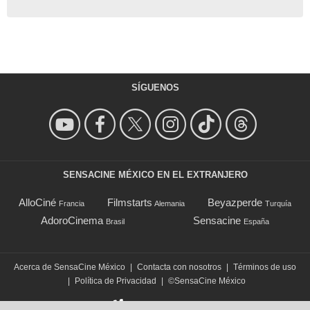
SÍGUENOS
SENSACINE MÉXICO EN EL EXTRANJERO
AlloCiné
Filmstarts
Beyazperde
Francia
Alemania
Turquía
AdoroCinema
Sensacine
Brasil
España
Acerca de SensaCine México
|
Contacta con nosotros
|
Términos de uso
|
Política de Privacidad
|
©SensaCine México