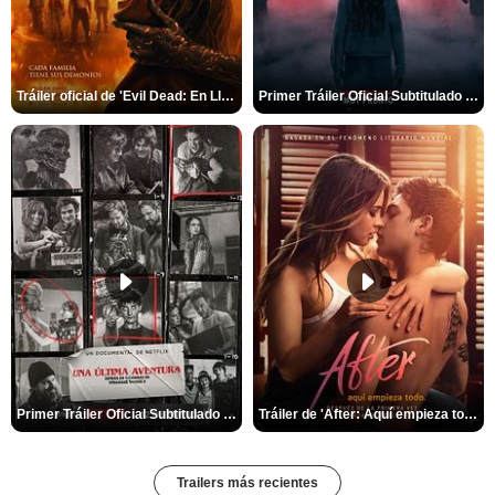
Tráiler oficial de 'Evil Dead: En Llamas'
Primer Tráiler Oficial Subtitulado de 'La Noche Del Demonio: Están Entre Nosotros'
Primer Tráiler Oficial Subtitulado de 'Una última aventura: Detrás de cámaras de Stranger Things 5'
Tráiler de 'After: Aquí empieza todo'
Trailers más recientes