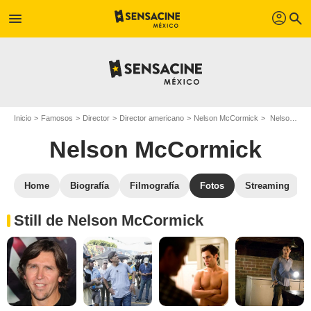
profil
menu
search
Inicio
Famosos
Director
Director americano
Nelson McCormick
Nelson McCormick : Fotos de sus películas y series
Nelson McCormick
Home
Biografía
Filmografía
Fotos
Streaming
Still de Nelson McCormick