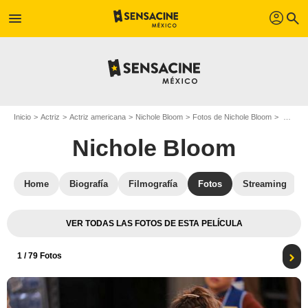
profil
menu
search
Inicio
Actriz
Actriz americana
Nichole Bloom
Fotos de Nichole Bloom
Foto Nichole Bloom
Nichole Bloom
Home
Biografía
Filmografía
Fotos
Streaming
VER TODAS LAS FOTOS DE ESTA PELÍCULA
1
/ 79 Fotos