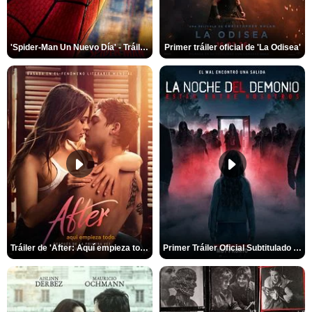
'Spider-Man Un Nuevo Día' - Tráiler oficial subtitulado
Primer tráiler oficial de 'La Odisea'
Tráiler de 'After: Aquí empieza todo'
Primer Tráiler Oficial Subtitulado de 'La Noche Del Demonio: Están Entre Nosotros'