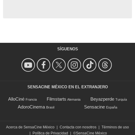
SÍGUENOS
SENSACINE MÉXICO EN EL EXTRANJERO
AlloCiné
Filmstarts
Beyazperde
Francia
Alemania
Turquía
AdoroCinema
Sensacine
Brasil
España
Acerca de SensaCine México
|
Contacta con nosotros
|
Términos de uso
|
Política de Privacidad
|
©SensaCine México