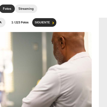
Fotos
Streaming
A
1
/ 223 Fotos
SIGUIENTE