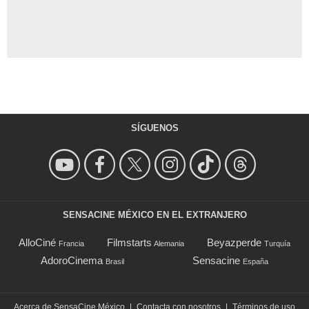
SÍGUENOS
SENSACINE MÉXICO EN EL EXTRANJERO
AlloCiné
Filmstarts
Beyazperde
Francia
Alemania
Turquía
AdoroCinema
Sensacine
Brasil
España
Acerca de SensaCine México
|
Contacta con nosotros
|
Términos de uso