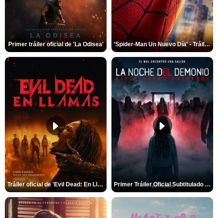
Primer tráiler oficial de 'La Odisea'
'Spider-Man Un Nuevo Día' - Tráiler oficial subtitulado
Tráiler oficial de 'Evil Dead: En Llamas'
Primer Tráiler Oficial Subtitulado de 'La Noche Del Demonio: Están Entre Nosotros'