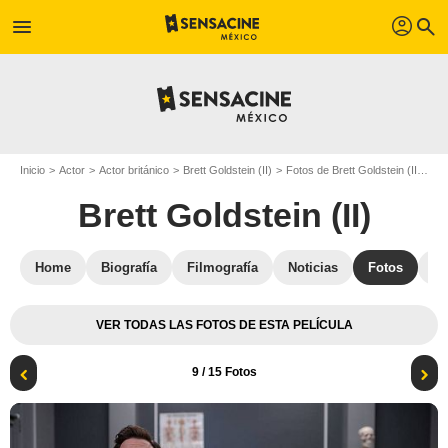
profil
menu
search
Inicio
Actor
Actor británico
Brett Goldstein (II)
Fotos de Brett Goldstein (II)
Te
Brett Goldstein (II)
Home
Biografía
Filmografía
Noticias
Fotos
St
VER TODAS LAS FOTOS DE ESTA PELÍCULA
9
/ 15 Fotos