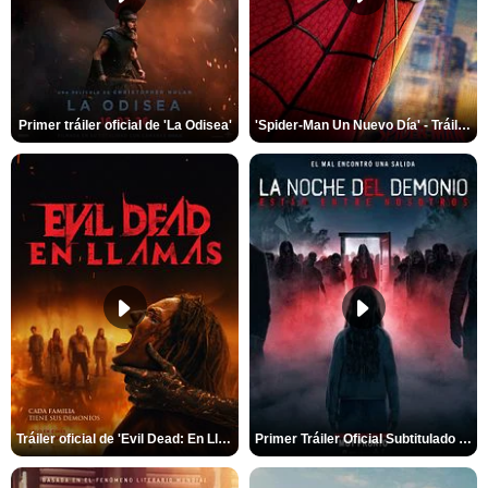
Primer tráiler oficial de 'La Odisea'
'Spider-Man Un Nuevo Día' - Tráiler oficial subtitulado
Tráiler oficial de 'Evil Dead: En Llamas'
Primer Tráiler Oficial Subtitulado de 'La Noche Del Demonio: Están Entre Nosotros'