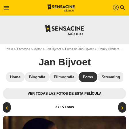
profil
menu
search
Inicio
Famosos
Actor
Jan Bijvoet
Fotos de Jan Bijvoet
Peaky Blinders : Foto Jan Bijvoet, Paddy Considine
Jan Bijvoet
Home
Biografía
Filmografía
Fotos
Streaming
VER TODAS LAS FOTOS DE ESTA PELÍCULA
2
/ 15 Fotos