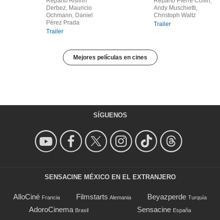
Reparto Aislinn
Reparto Pierre Coffin,
Derbez, Mauricio
Andy Muschietti,
Ochmann, Daniel
Christoph Waltz
Pérez Prada
Trailer
Trailer
Mejores películas en cines
SÍGUENOS
SENSACINE MÉXICO EN EL EXTRANJERO
AlloCiné
Filmstarts
Beyazperde
Francia
Alemania
Turquía
AdoroCinema
Sensacine
Brasil
España