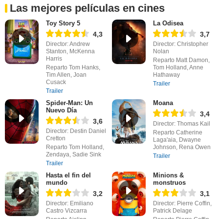
Las mejores películas en cines
Toy Story 5
La Odisea
4,3
3,7
Director: Andrew
Director: Christopher
Stanton, McKenna
Nolan
Harris
Reparto Matt Damon,
Reparto Tom Hanks,
Tom Holland, Anne
Tim Allen, Joan
Hathaway
Cusack
Trailer
Trailer
Spider-Man: Un
Moana
Nuevo Día
3,4
3,6
Director: Thomas Kail
Director: Destin Daniel
Reparto Catherine
Cretton
Laga'aia, Dwayne
Reparto Tom Holland,
Johnson, Rena Owen
Zendaya, Sadie Sink
Trailer
Trailer
Hasta el fin del
Minions &
mundo
monstruos
3,2
3,1
Director: Emiliano
Director: Pierre Coffin,
Castro Vizcarra
Patrick Delage