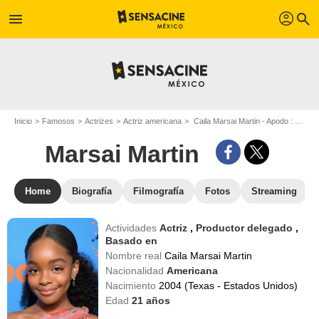
profil
menu
search
Inicio
Famosos
Actrizes
Actriz americana
Caila Marsai Martin - Apodo : Marsai Martin
Marsai Martin
Home
Biografía
Filmografía
Fotos
Streaming
Actividades
Actriz
,
Productor delegado
,
Basado en
Nombre real
Caila Marsai Martin
Nacionalidad
Americana
Nacimiento
2004 (Texas - Estados Unidos)
Edad
21
años