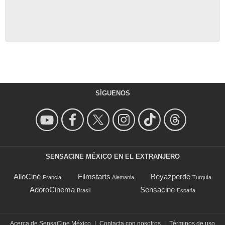
SÍGUENOS
SENSACINE MÉXICO EN EL EXTRANJERO
AlloCiné
Filmstarts
Beyazperde
Francia
Alemania
Turquía
AdoroCinema
Sensacine
Brasil
España
Acerca de SensaCine México
|
Contacta con nosotros
|
Términos de uso