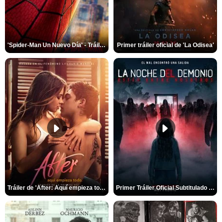
'Spider-Man Un Nuevo Día' - Tráiler oficial subtitulado
Primer tráiler oficial de 'La Odisea'
Tráiler de 'After: Aquí empieza todo'
Primer Tráiler Oficial Subtitulado de 'La Noche Del Demonio: Están Entre Nosotros'