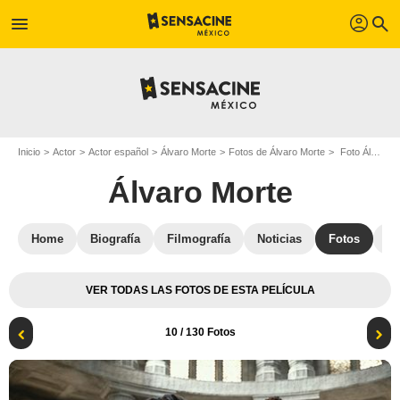
profil
menu
search
Inicio
Actor
Actor español
Álvaro Morte
Fotos de Álvaro Morte
Foto Álvaro Morte, Madeleine Madden, Rosamund Pike, Kate Fleetwood
Álvaro Morte
Home
Biografía
Filmografía
Noticias
Fotos
St
VER TODAS LAS FOTOS DE ESTA PELÍCULA
10
/ 130 Fotos