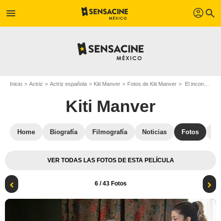
profil
menu
search
Inicio
Actriz
Actriz española
Kiti Manver
Fotos de Kiti Manver
El inconveniente : Foto Juana Acosta, Kiti Manver
Kiti Manver
Home
Biografía
Filmografía
Noticias
Fotos
St
VER TODAS LAS FOTOS DE ESTA PELÍCULA
6
/ 43 Fotos