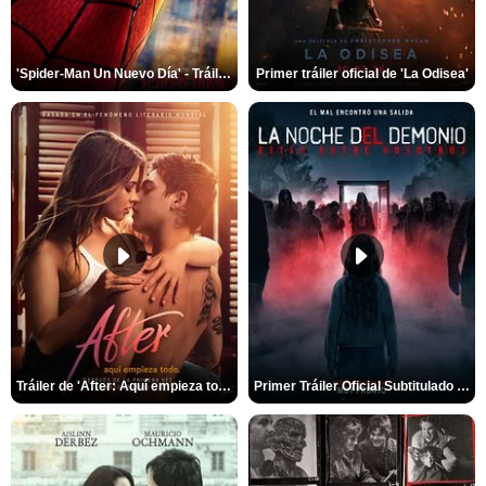
'Spider-Man Un Nuevo Día' - Tráiler oficial subtitulado
Primer tráiler oficial de 'La Odisea'
Tráiler de 'After: Aquí empieza todo'
Primer Tráiler Oficial Subtitulado de 'La Noche Del Demonio: Están Entre Nosotros'