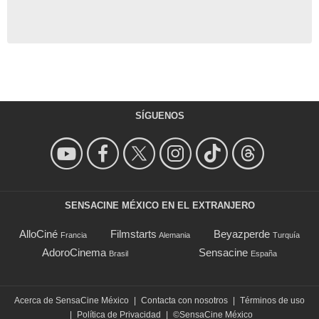
SÍGUENOS
SENSACINE MÉXICO EN EL EXTRANJERO
AlloCiné
Filmstarts
Beyazperde
Francia
Alemania
Turquía
AdoroCinema
Sensacine
Brasil
España
Acerca de SensaCine México
|
Contacta con nosotros
|
Términos de uso
|
Política de Privacidad
|
©SensaCine México