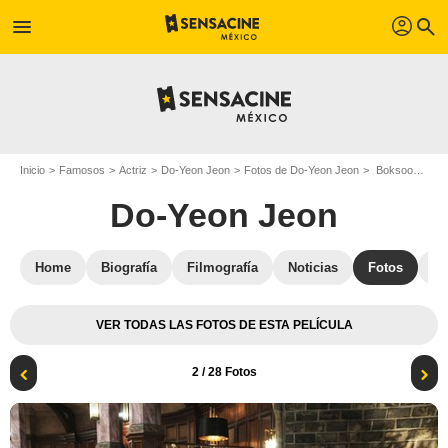
profil
menu
search
Inicio
Famosos
Actriz
Do-Yeon Jeon
Fotos de Do-Yeon Jeon
Boksoon debe morir : Foto Do-Yeon Jeon, Kyung-Gu Sol
Do-Yeon Jeon
Home
Biografía
Filmografía
Noticias
Fotos
St
VER TODAS LAS FOTOS DE ESTA PELÍCULA
2
/ 28 Fotos