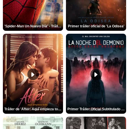
'Spider-Man Un Nuevo Día' - Tráiler oficial subtitulado
Primer tráiler oficial de 'La Odisea'
Tráiler de 'After: Aquí empieza todo'
Primer Tráiler Oficial Subtitulado de 'La Noche Del Demonio: Están Entre Nosotros'