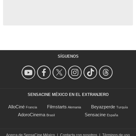
SÍGUENOS
SENSACINE MÉXICO EN EL EXTRANJERO
AlloCiné
Filmstarts
Beyazperde
Francia
Alemania
Turquía
AdoroCinema
Sensacine
Brasil
España
Acerca de SensaCine México
|
Contacta con nosotros
|
Términos de uso