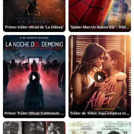
Primer tráiler oficial de 'La Odisea'
'Spider-Man Un Nuevo Día' - Tráiler oficial subtitulado
Primer Tráiler Oficial Subtitulado de 'La Noche Del Demonio: Están Entre Nosotros'
Tráiler de 'After: Aquí empieza todo'