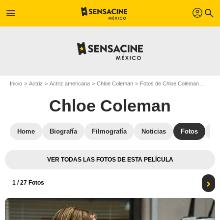
profil
menu
search
Inicio
Actriz
Actriz americana
Chloe Coleman
Fotos de Chloe Coleman
El ne
Chloe Coleman
Home
Biografía
Filmografía
Noticias
Fotos
St
VER TODAS LAS FOTOS DE ESTA PELÍCULA
1
/ 27 Fotos