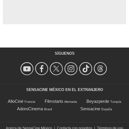
SÍGUENOS
SENSACINE MÉXICO EN EL EXTRANJERO
AlloCiné
Filmstarts
Beyazperde
Francia
Alemania
Turquía
AdoroCinema
Sensacine
Brasil
España
Acerca de SensaCine México
|
Contacta con nosotros
|
Términos de uso