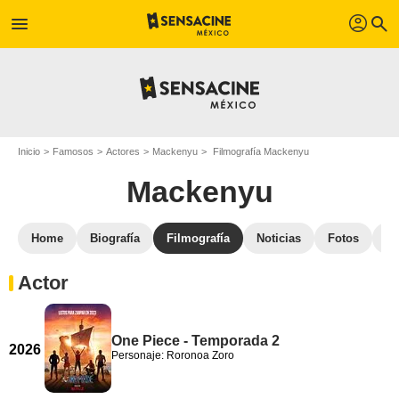
profil
menu
search
Inicio
Famosos
Actores
Mackenyu
Filmografía Mackenyu
Mackenyu
Home
Biografía
Filmografía
Noticias
Fotos
St
Actor
One Piece - Temporada 2
2026
Personaje: Roronoa Zoro