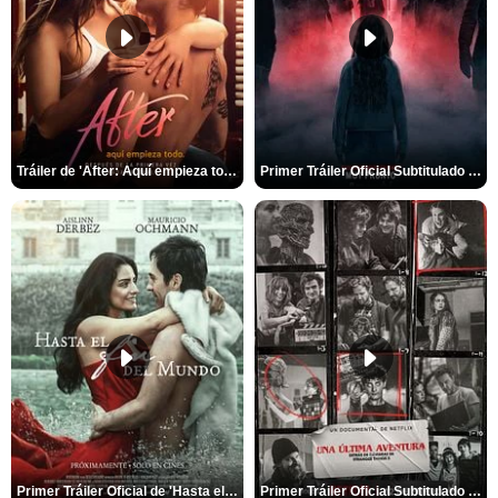
Tráiler de 'After: Aquí empieza todo'
Primer Tráiler Oficial Subtitulado de 'La Noche Del Demonio: Están Entre Nosotros'
Primer Tráiler Oficial de 'Hasta el fin del mundo'
Primer Tráiler Oficial Subtitulado de 'Una última aventura: Detrás de cámaras de Stranger Things 5'