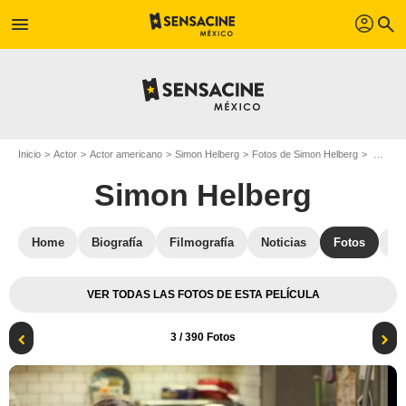
profil
menu
search
Inicio
Actor
Actor americano
Simon Helberg
Fotos de Simon Helberg
The Big Bang Theory : Foto Melissa Rauch, Simon Helberg
Simon Helberg
Home
Biografía
Filmografía
Noticias
Fotos
St
VER TODAS LAS FOTOS DE ESTA PELÍCULA
3
/ 390 Fotos