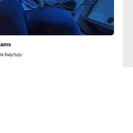
Adams
ght Rafy/Syfy