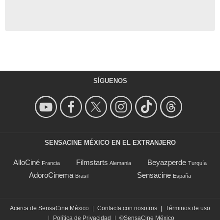
SÍGUENOS
SENSACINE MÉXICO EN EL EXTRANJERO
AlloCiné
Filmstarts
Beyazperde
Francia
Alemania
Turquía
AdoroCinema
Sensacine
Brasil
España
Acerca de SensaCine México
|
Contacta con nosotros
|
Términos de uso
|
Política de Privacidad
|
©SensaCine México