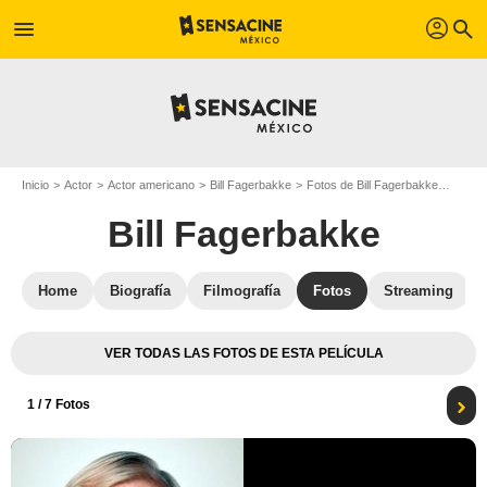
profil
menu
search
Inicio
Actor
Actor americano
Bill Fagerbakke
Fotos de Bill Fagerbakke
Póster
Bill Fagerbakke
Home
Biografía
Filmografía
Fotos
Streaming
VER TODAS LAS FOTOS DE ESTA PELÍCULA
1
/ 7 Fotos