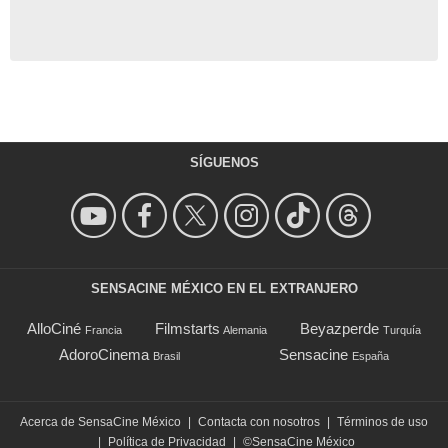
SÍGUENOS
SENSACINE MÉXICO EN EL EXTRANJERO
AlloCiné
Filmstarts
Beyazperde
Francia
Alemania
Turquía
AdoroCinema
Sensacine
Brasil
España
Acerca de SensaCine México
|
Contacta con nosotros
|
Términos de uso
|
Política de Privacidad
|
©SensaCine México