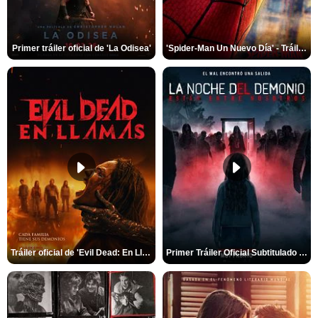
Primer tráiler oficial de 'La Odisea'
'Spider-Man Un Nuevo Día' - Tráiler oficial subtitulado
Tráiler oficial de 'Evil Dead: En Llamas'
Primer Tráiler Oficial Subtitulado de 'La Noche Del Demonio: Están Entre Nosotros'