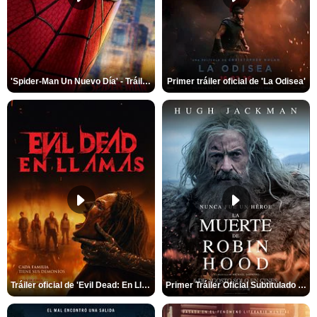
'Spider-Man Un Nuevo Día' - Tráiler oficial subtitulado
Primer tráiler oficial de 'La Odisea'
Tráiler oficial de 'Evil Dead: En Llamas'
Primer Tráiler Oficial Subtitulado de 'La Muerte de Robin Hood'