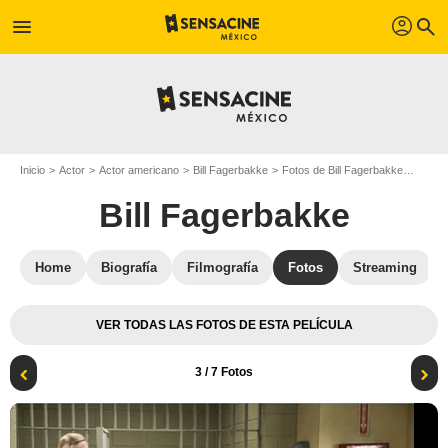
profil
menu
search
Inicio
Actor
Actor americano
Bill Fagerbakke
Fotos de Bill Fagerbakke
Mom : 
Bill Fagerbakke
Home
Biografía
Filmografía
Fotos
Streaming
VER TODAS LAS FOTOS DE ESTA PELÍCULA
3
/ 7 Fotos