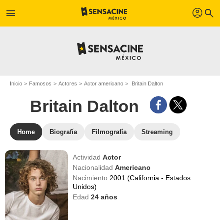
profil
menu
search
Inicio
Famosos
Actores
Actor americano
Britain Dalton
Britain Dalton
Home
Biografía
Filmografía
Streaming
Actividad
Actor
Nacionalidad
Americano
Nacimiento
2001 (California - Estados
Unidos)
Edad
24
años