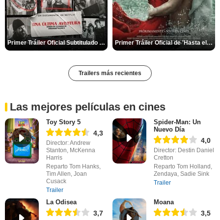
Primer Tráiler Oficial Subtitulado de 'Una última aventura: Detrás de cámaras de Stranger Things 5'
Primer Tráiler Oficial de 'Hasta el fin del mundo'
Trailers más recientes
Las mejores películas en cines
Toy Story 5
Spider-Man: Un
Nuevo Día
4,3
4,0
Director: Andrew
Stanton, McKenna
Director: Destin Daniel
Harris
Cretton
Reparto Tom Hanks,
Reparto Tom Holland,
Tim Allen, Joan
Zendaya, Sadie Sink
Cusack
Trailer
Trailer
La Odisea
Moana
3,7
3,5