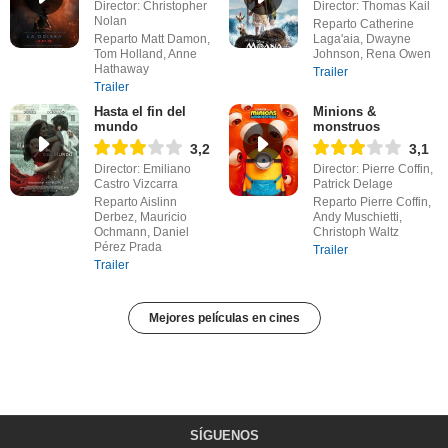
Director: Christopher
Director: Thomas Kail
Nolan
Reparto Catherine
Reparto Matt Damon,
Laga'aia, Dwayne
Tom Holland, Anne
Johnson, Rena Owen
Hathaway
Trailer
Trailer
Hasta el fin del
Minions &
mundo
monstruos
3,2
3,1
Director: Emiliano
Director: Pierre Coffin,
Castro Vizcarra
Patrick Delage
Reparto Aislinn
Reparto Pierre Coffin,
Derbez, Mauricio
Andy Muschietti,
Ochmann, Daniel
Christoph Waltz
Pérez Prada
Trailer
Trailer
Mejores películas en cines
SÍGUENOS