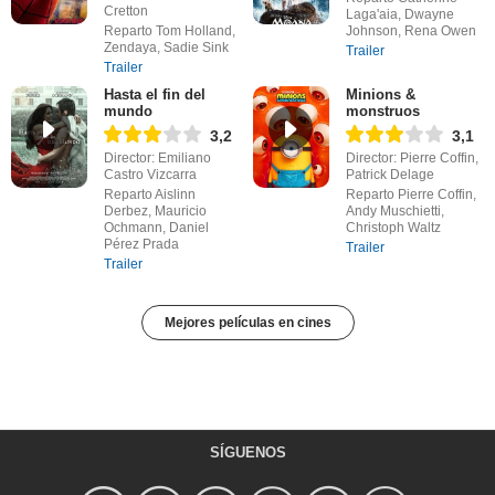
Cretton
Laga'aia, Dwayne
Reparto Tom Holland,
Johnson, Rena Owen
Zendaya, Sadie Sink
Trailer
Trailer
Hasta el fin del
Minions &
mundo
monstruos
3,2
3,1
Director: Emiliano
Director: Pierre Coffin,
Castro Vizcarra
Patrick Delage
Reparto Aislinn
Reparto Pierre Coffin,
Derbez, Mauricio
Andy Muschietti,
Ochmann, Daniel
Christoph Waltz
Pérez Prada
Trailer
Trailer
Mejores películas en cines
SÍGUENOS