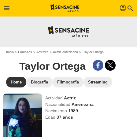
profil
menu
search
Inicio
Famosos
Actrizes
Actriz americana
Taylor Ortega
Taylor Ortega
Home
Biografía
Filmografía
Streaming
Actividad
Actriz
Nacionalidad
Americana
Nacimiento
1989
Edad
37
años