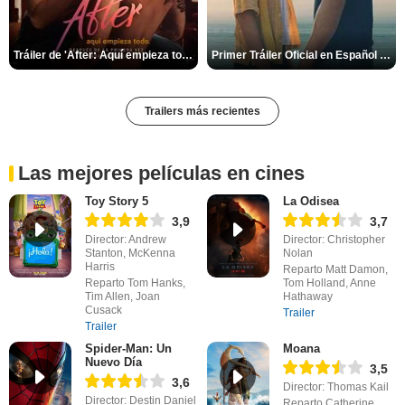
Tráiler de 'After: Aquí empieza todo'
Primer Tráiler Oficial en Español de 'Heartstopper Forever'
Trailers más recientes
Las mejores películas en cines
Toy Story 5
La Odisea
3,9
3,7
Director: Andrew
Director: Christopher
Stanton, McKenna
Nolan
Harris
Reparto Matt Damon,
Reparto Tom Hanks,
Tom Holland, Anne
Tim Allen, Joan
Hathaway
Cusack
Trailer
Trailer
Spider-Man: Un
Moana
Nuevo Día
3,5
3,6
Director: Thomas Kail
Director: Destin Daniel
Reparto Catherine