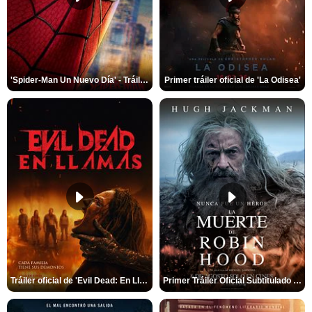
'Spider-Man Un Nuevo Día' - Tráiler oficial subtitulado
Primer tráiler oficial de 'La Odisea'
Tráiler oficial de 'Evil Dead: En Llamas'
Primer Tráiler Oficial Subtitulado de 'La Muerte de Robin Hood'