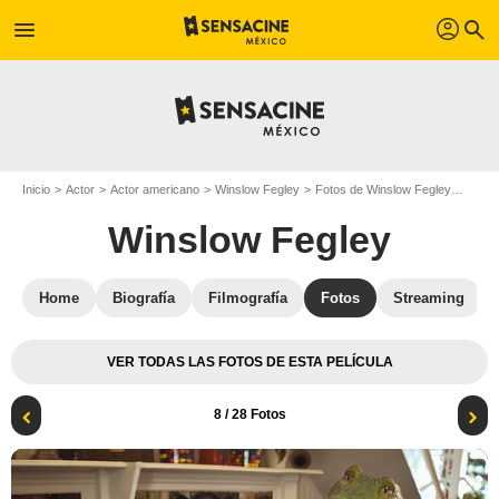
profil
menu
search
Inicio
Actor
Actor americano
Winslow Fegley
Fotos de Winslow Fegley
Lilo,
Winslow Fegley
Home
Biografía
Filmografía
Fotos
Streaming
VER TODAS LAS FOTOS DE ESTA PELÍCULA
8
/ 28 Fotos