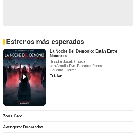
Estrenos más esperados
La Noche Del Demonio: Están Entre
Nosotros
director Jacob Chase
con Amelia Eve, Brandon Perea
Película - Terror
Tráiler
Zona Cero
Avengers: Doomsday