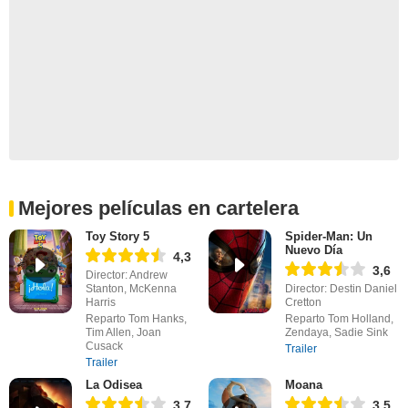
Mejores películas en cartelera
Toy Story 5
Spider-Man: Un
Nuevo Día
4,3
3,6
Director: Andrew
Stanton, McKenna
Director: Destin Daniel
Harris
Cretton
Reparto Tom Hanks,
Reparto Tom Holland,
Tim Allen, Joan
Zendaya, Sadie Sink
Cusack
Trailer
Trailer
La Odisea
Moana
3,7
3,5