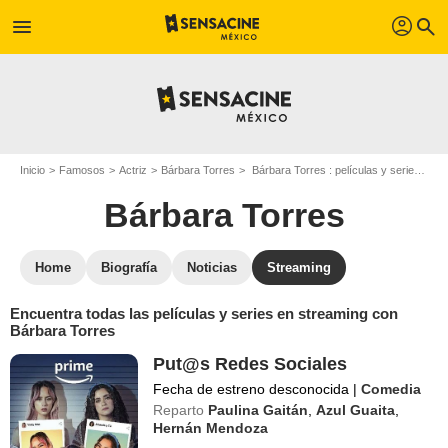
profil
menu
search
Inicio
Famosos
Actriz
Bárbara Torres
Bárbara Torres : películas y series online
Bárbara Torres
Home
Biografía
Noticias
Streaming
Encuentra todas las películas y series en streaming con
Bárbara Torres
Put@s Redes Sociales
Fecha de estreno desconocida
|
Comedia
Reparto
Paulina Gaitán
,
Azul Guaita
,
Hernán Mendoza