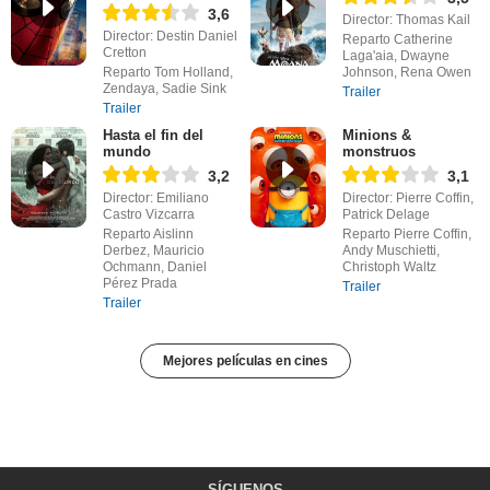
3,6
Director: Thomas Kail
Director: Destin Daniel
Reparto Catherine
Cretton
Laga'aia, Dwayne
Reparto Tom Holland,
Johnson, Rena Owen
Zendaya, Sadie Sink
Trailer
Trailer
Hasta el fin del
Minions &
mundo
monstruos
3,2
3,1
Director: Emiliano
Director: Pierre Coffin,
Castro Vizcarra
Patrick Delage
Reparto Aislinn
Reparto Pierre Coffin,
Derbez, Mauricio
Andy Muschietti,
Ochmann, Daniel
Christoph Waltz
Pérez Prada
Trailer
Trailer
Mejores películas en cines
SÍGUENOS