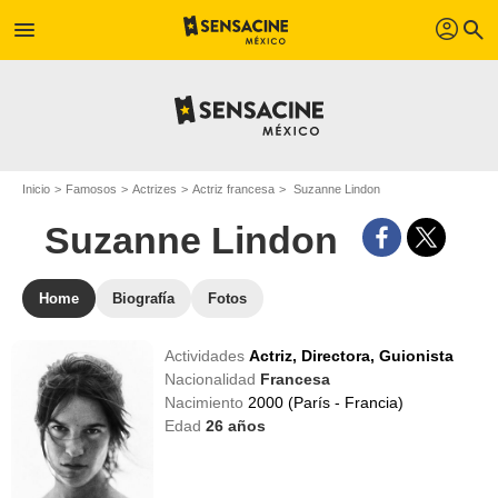
profil
menu
search
Inicio
Famosos
Actrizes
Actriz francesa
Suzanne Lindon
Suzanne Lindon
Home
Biografía
Fotos
Actividades
Actriz,
Directora,
Guionista
Nacionalidad
Francesa
Nacimiento
2000 (París - Francia)
Edad
26
años