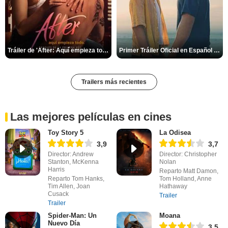
Tráiler de 'After: Aquí empieza todo'
Primer Tráiler Oficial en Español de 'Heartstopper Forever'
Trailers más recientes
Las mejores películas en cines
Toy Story 5
La Odisea
3,9
3,7
Director: Andrew
Director: Christopher
Stanton, McKenna
Nolan
Harris
Reparto Matt Damon,
Reparto Tom Hanks,
Tom Holland, Anne
Tim Allen, Joan
Hathaway
Cusack
Trailer
Trailer
Spider-Man: Un
Moana
Nuevo Día
3,5