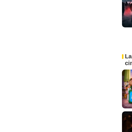
La
ci