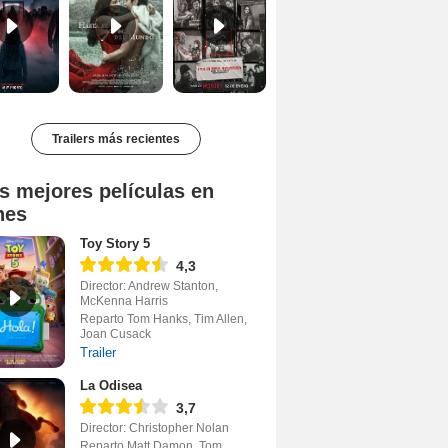
Trailers más recientes
s mejores películas en
nes
Toy Story 5
4,3
Director: Andrew Stanton,
McKenna Harris
Reparto Tom Hanks, Tim Allen,
Joan Cusack
Trailer
La Odisea
3,7
Director: Christopher Nolan
Reparto Matt Damon, Tom