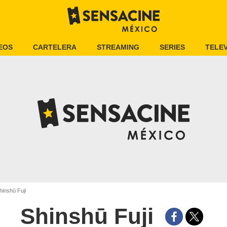
EOS
CARTELERA
STREAMING
SERIES
TELEV
inshū Fuji
Shinshū Fuji