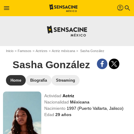
profil
menu
search
Inicio
Famosos
Actrizes
Actriz méxicana
Sasha González
Sasha González
Home
Biografía
Streaming
Actividad
Actriz
Nacionalidad
Méxicana
Nacimiento
1997 (Puerto Vallarta, Jalisco)
Edad
29
años