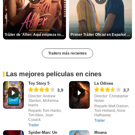
Tráiler de 'After: Aquí empieza todo'
Primer Tráiler Oficial en Español de 'Heartstopper Forever'
Trailers más recientes
Las mejores películas en cines
Toy Story 5
La Odisea
3,9
3,7
Director: Andrew
Director: Christopher
Stanton, McKenna
Nolan
Harris
Reparto Matt Damon,
Reparto Tom Hanks,
Tom Holland, Anne
Tim Allen, Joan
Hathaway
Cusack
Trailer
Trailer
Spider-Man: Un
Moana