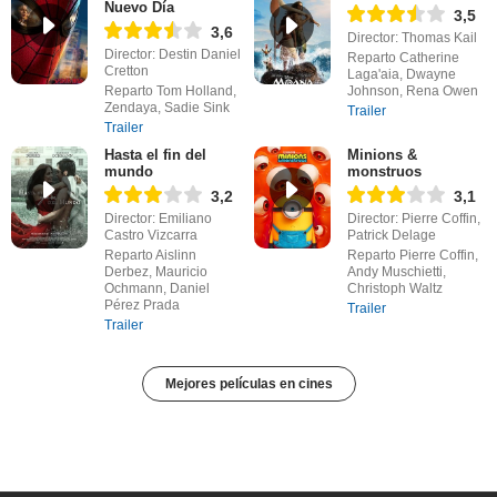
Nuevo Día
3,5
3,6
Director: Thomas Kail
Director: Destin Daniel
Reparto Catherine
Cretton
Laga'aia, Dwayne
Reparto Tom Holland,
Johnson, Rena Owen
Zendaya, Sadie Sink
Trailer
Trailer
Hasta el fin del
Minions &
mundo
monstruos
3,2
3,1
Director: Emiliano
Director: Pierre Coffin,
Castro Vizcarra
Patrick Delage
Reparto Aislinn
Reparto Pierre Coffin,
Derbez, Mauricio
Andy Muschietti,
Ochmann, Daniel
Christoph Waltz
Pérez Prada
Trailer
Trailer
Mejores películas en cines