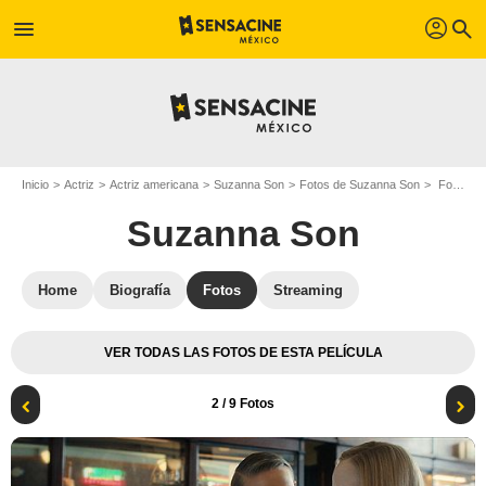
profil
menu
search
Inicio
Actriz
Actriz americana
Suzanna Son
Fotos de Suzanna Son
Foto Charlie Hunnam, Suzanna Son
Suzanna Son
Home
Biografía
Fotos
Streaming
VER TODAS LAS FOTOS DE ESTA PELÍCULA
2
/ 9 Fotos