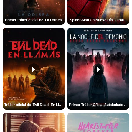
Primer tráiler oficial de 'La Odisea'
'Spider-Man Un Nuevo Día' - Tráiler oficial subtitulado
Tráiler oficial de 'Evil Dead: En Llamas'
Primer Tráiler Oficial Subtitulado de 'La Noche Del Demonio: Están Entre Nosotros'