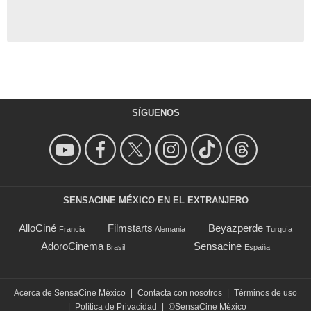
SÍGUENOS
SENSACINE MÉXICO EN EL EXTRANJERO
AlloCiné
Filmstarts
Beyazperde
Francia
Alemania
Turquía
AdoroCinema
Sensacine
Brasil
España
Acerca de SensaCine México
|
Contacta con nosotros
|
Términos de uso
|
Política de Privacidad
|
©SensaCine México