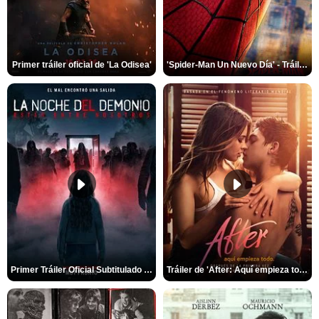
Primer tráiler oficial de 'La Odisea'
'Spider-Man Un Nuevo Día' - Tráiler oficial subtitulado
Primer Tráiler Oficial Subtitulado de 'La Noche Del Demonio: Están Entre Nosotros'
Tráiler de 'After: Aquí empieza todo'