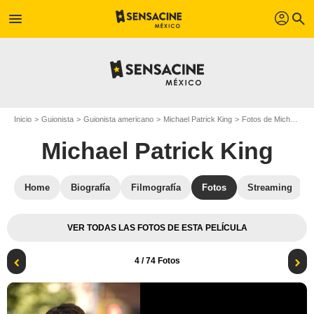
profil
menu
search
Inicio
Guionista
Guionista americano
Michael Patrick King
Fotos de Michael Patrick King
Michael Patrick King
Home
Biografía
Filmografía
Fotos
Streaming
VER TODAS LAS FOTOS DE ESTA PELÍCULA
4
/ 74 Fotos