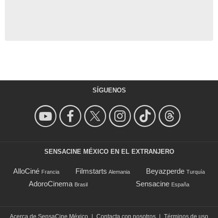
SÍGUENOS
SENSACINE MÉXICO EN EL EXTRANJERO
AlloCiné
Filmstarts
Beyazperde
Francia
Alemania
Turquía
AdoroCinema
Sensacine
Brasil
España
Acerca de SensaCine México
|
Contacta con nosotros
|
Términos de uso